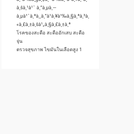
à¸šà¸¹à¹ˆ à¸”à¸µà¸—
à¸µà¹ˆà¸ªà¸¸à¸”à¹à¸¥à¹‰à¸§à¸ªà¸³à¸
«à¸£à¸±à¸šà¹„à¸§à¸£à¸±à¸ª
โรคของสะดือ สะดืออักเสบ สะดือ
จุ่น
ตรวจสุขภาพ ไขมันในเลือดสูง 1