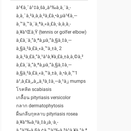
à¹€à¸ˆà¹‡à¸šà¸‚à¹‰à¸­à¸¨à¸­
à¸à¸ˆà¸²à¸à¸à¸²à¸£à¸•à¸µà¹€à¸—
à¸™à¸™à¸´à¸ªà¸«à¸£à¸·à¸­à¸à¸­
à¸¥à¹Œà¸Ÿ (tennis or golfer elbow)
à¸£à¸´à¸”à¸ªà¸µà¸”à¸§à¸‡à¸—
à¸§à¸²à¸£à¸«à¸™à¸±à¸ 2
à¸à¸²à¸£à¸”à¸¹à¹à¸¥à¸£à¸±à¸à¸©à¸²
à¸£à¸´à¸”à¸ªà¸µà¸”à¸§à¸‡à¸—
à¸§à¸²à¸£à¸«à¸™à¸±à¸ à¸•à¸­à¸™1
à¹‚à¸£à¸„à¸„à¸²à¸‡à¸—à¸¹à¸¡ mumps
โรคหิด scabiasis
เกลื้อน pityriasis versicolor
กลาก dermatophytosis
ผื่นกลีบกุหลาบ pityriasis rosea
à¸¥à¹‰à¸²à¸‡à¸¡à¸·à¸­
à¸”à¹‰à¸§à¸¢à¸™à¹‰à¸³à¹à¸¥à¸°à¸ª