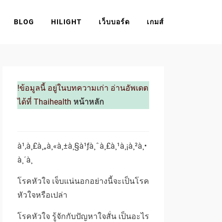
BLOG
HILIGHT
เว็บบอร์ด
เกมส์
!ข้อมูลนี้ อยู่ในบทความเก่า อ่านอัพเดต
ได้ที่ Thaihealth
หน้าหลัก
à¹‚à¸£à¸„à¸«à¸±à¸§à¹ƒà¸ˆà¸£à¸¹à¸¡à¸²à¸•
à¸´à¸
โรคหัวใจ เจ็บแน่นอกอย่างนี้จะเป็นโรค
หัวใจหรือเปล่า
โรคหัวใจ รู้จักกับปัญหาใจสั่น เป็นอะไร