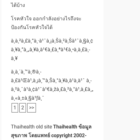
ได้บ้าง
โรคหัวใจ ออกกำลังอย่างไรถึงจะ
ป้องกันโรคหัวใจได้
à¸à¸²à¸£à¸”à¸·à¹ˆà¸¡à¸Šà¸²à¸Šà¹ˆà¸§à¸¢
à¸¥à¸”à¸„à¸¥à¸­à¹€à¸£à¸ªà¹€à¸•à¸­à¸£à¸­
à¸¥
à¸à¸´à¸™à¸®à¸­
à¸£à¹Œà¹‚à¸¡à¸™à¸Šà¸°à¸¥à¸­à¹à¸à¹ˆ à¸­
à¸²à¸ˆà¹à¸¢à¹ˆà¹€à¸žà¸£à¸²à¸°à¹‚à¸£à¸„
à¸«à¸±à¸§à¹ƒà¸ˆ
1
2
>>
Thaihealth old site
Thaihealth ข้อมูล
สุขภาพ โดยแพทย์ copyright 2002-