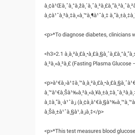
à¸¢à¹Œà¸ˆà¸°à¸žà¸´à¸ˆà¸²à¸£à¸“à¸²à¸ˆà¸²à¸
à¸¢à¹ˆà¸²à¸‡à¸«à¸™à¸¶à¹ˆà¸‡ à¸”à¸±à¸‡
<p>*To diagnose diabetes, clinicians wi
<h3>2.1 à¸à¸²à¸£à¸•à¸£à¸§à¸ˆà¸£à¸°à¸”à¸
à¸²à¸«à¸²à¸£ (Fasting Plasma Glucose
<p>à¹€à¸›à¹‡à¸™à¸à¸²à¸£à¸•à¸£à¸§à¸ˆà¹€à
à¸™à¹€à¸Šà¹‰à¸²à¸«à¸¥à¸±à¸‡à¸ˆà¸²à¸à¸‡à
à¸‡à¸”à¸·à¹ˆà¸¡ (à¸¢à¸à¹€à¸§à¹‰à¸™à¸™à
à¸Šà¸±à¹ˆà¸§à¹‚à¸¡à¸‡</p>
<p>*This test measures blood glucose l