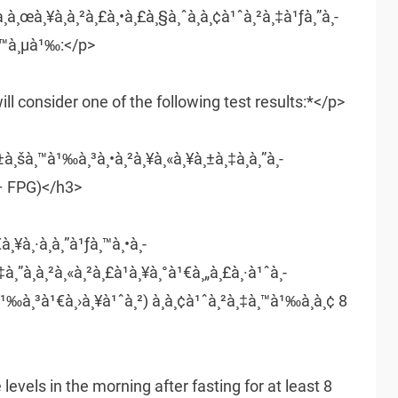
à¸œà¸¥à¸à¸²à¸£à¸•à¸£à¸§à¸ˆà¸­à¸¢à¹ˆà¸²à¸‡à¹ƒà¸”à¸­
à¸™à¸µà¹‰:</p>
ll consider one of the following test results:*</p>
±à¸šà¸™à¹‰à¸³à¸•à¸²à¸¥à¸«à¸¥à¸±à¸‡à¸­à¸”à¸­
 – FPG)</h3>
¸¥à¸·à¸­à¸”à¹ƒà¸™à¸•à¸­
¸”à¸­à¸²à¸«à¸²à¸£à¹à¸¥à¸°à¹€à¸„à¸£à¸·à¹ˆà¸­
¹‰à¸³à¹€à¸›à¸¥à¹ˆà¸²) à¸­à¸¢à¹ˆà¸²à¸‡à¸™à¹‰à¸­à¸¢ 8
evels in the morning after fasting for at least 8