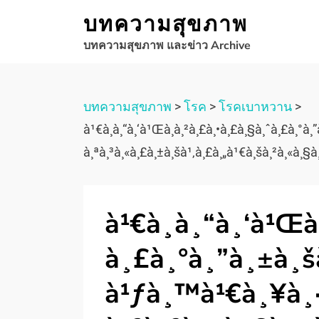
บทความสุขภาพ
บทความสุขภาพ และข่าว Archive
บทความสุขภาพ
>
โรค
>
โรคเบาหวาน
>
à¹€à¸à¸“à¸‘à¹Œà¸à¸²à¸£à¸•à¸£à¸§à¸ˆà¸£à¸°à¸
à¸ªà¸³à¸«à¸£à¸±à¸šà¹‚à¸£à¸„à¹€à¸šà¸²à¸«à¸§à
à¹€à¸à¸“à¸‘à¹Œ
à¸£à¸°à¸”à¸±à¸
à¹ƒà¸™à¹€à¸¥à¸·