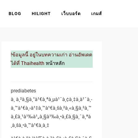
BLOG
HILIGHT
เว็บบอร์ด
เกมส์
!ข้อมูลนี้ อยู่ในบทความเก่า อ่านอัพเดต
ได้ที่ Thaihealth
หน้าหลัก
prediabetes
à¸ à¸²à¸§à¸°à¹€à¸ªà¸µà¹ˆà¸¢à¸‡à¸à¹ˆà¸­
à¸™à¹€à¸›à¹‡à¸™à¹€à¸šà¸²à¸«à¸§à¸²à¸™
à¸£à¸¹à¹‰à¹„à¸§à¹‰à¸•à¸£à¸§à¸ˆà¸ªà
¸­à¸šà¸•à¸™à¹€à¸­à¸‡