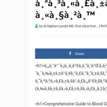
à¸ªà¸³à¸«à¸£à¸±
à¸«à¸§à¸²à¸™
by
dr.kijakarn junda MD. first class hon. , FRCP
Share
<h1>à¸„à¸¹à¹ˆà¸¡à¸·à¸­à¹€à¸à¸“à¸‘à¹Œà¸à
´à¸ˆà¸‰à¸±à¸¢à¹à¸¥à¸°à¸£à¸°à¸”à¸±à¸šà¸
à¸”à¸ªà¸³à¸«à¸£à¸±à¸šà¹‚à¸£à¸„à¹€à¸šà¸²
(à¸‰à¸šà¸±à¸šà¸›à¸£à¸±à¸šà¸›à¸£à¸¸à¸‡à¸
<h1>Comprehensive Guide to Blood Glu