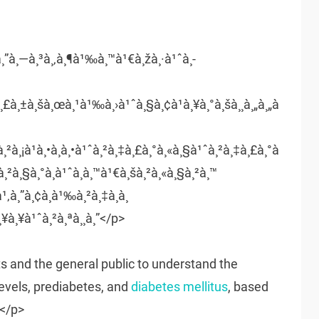
¸”à¸—à¸³à¸‚à¸¶à¹‰à¸™à¹€à¸žà¸·à¹ˆà¸­
à¸£à¸±à¸šà¸œà¸¹à¹‰à¸›à¹ˆà¸§à¸¢à¹à¸¥à¸°à¸šà¸¸à¸„à¸„à
¸²à¸¡à¹à¸•à¸à¸•à¹ˆà¸²à¸‡à¸£à¸°à¸«à¸§à¹ˆà¸²à¸‡à¸£à¸°à
 à¸²à¸§à¸°à¸à¹ˆà¸­à¸™à¹€à¸šà¸²à¸«à¸§à¸²à¸™
¹‚à¸”à¸¢à¸­à¹‰à¸²à¸‡à¸­à¸
à¸¥à¸¥à¹ˆà¸²à¸ªà¸¸à¸”</p>
nts and the general public to understand the
evels, prediabetes, and
diabetes mellitus
, based
*</p>