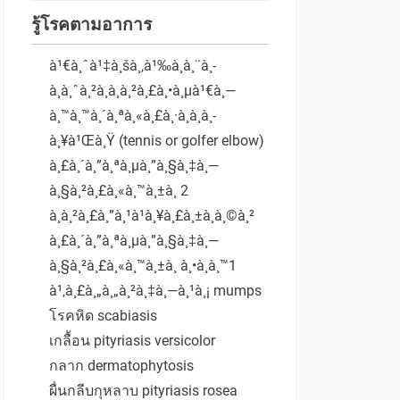
รู้โรคตามอาการ
à¹€à¸ˆà¹‡à¸šà¸‚à¹‰à¸­à¸¨à¸­
à¸à¸ˆà¸²à¸à¸à¸²à¸£à¸•à¸µà¹€à¸—
à¸™à¸™à¸´à¸ªà¸«à¸£à¸·à¸­à¸à¸­
à¸¥à¹Œà¸Ÿ (tennis or golfer elbow)
à¸£à¸´à¸”à¸ªà¸µà¸”à¸§à¸‡à¸—
à¸§à¸²à¸£à¸«à¸™à¸±à¸ 2
à¸à¸²à¸£à¸”à¸¹à¹à¸¥à¸£à¸±à¸à¸©à¸²
à¸£à¸´à¸”à¸ªà¸µà¸”à¸§à¸‡à¸—
à¸§à¸²à¸£à¸«à¸™à¸±à¸ à¸•à¸­à¸™1
à¹‚à¸£à¸„à¸„à¸²à¸‡à¸—à¸¹à¸¡ mumps
โรคหิด scabiasis
เกลื้อน pityriasis versicolor
กลาก dermatophytosis
ผื่นกลีบกุหลาบ pityriasis rosea