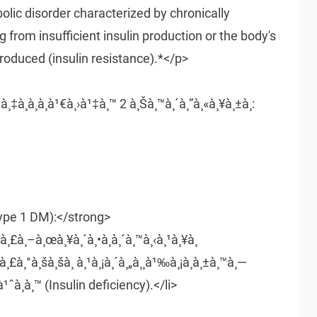
lic disorder characterized by chronically
g from insufficient insulin production or the body's
 produced (insulin resistance).*</p>
‡à¸­à¸­à¸à¹€à¸›à¹‡à¸™ 2 à¸Šà¸™à¸´à¸”à¸«à¸¥à¸±à¸:
Type 1 DM):</strong>
²à¸£à¸–à¸œà¸¥à¸´à¸•à¸­à¸´à¸™à¸‹à¸¹à¸¥à¸
à¸£à¸°à¸šà¸šà¸ à¸¹à¸¡à¸´à¸„à¸¸à¹‰à¸¡à¸à¸±à¸™à¸—
¹ˆà¸­à¸™ (Insulin deficiency).</li>