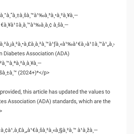
à¸£à¸°à¸”à¸±à¸šà¸™à¹‰à¸³à¸•à¸²à¸¥à¸—
à¹€à¸¥à¹‡à¸à¸™à¹‰à¸­à¸¢ à¸šà¸—
¹ˆà¸²à¸¡à¸²à¸•à¸£à¸à¸²à¸™à¹ƒà¸«à¹‰à¹€à¸›à¹‡à¸™à¹„à¸›
ican Diabetes Association (ADA)
²à¸™à¸ªà¸²à¸à¸¥à¸—
¸šà¸±à¸™ (2024+)*</p>
rovided, this article has updated the values to
tes Association (ADA) standards, which are the
>
à¸¢à¹‚à¸£à¸„à¹€à¸šà¸²à¸«à¸§à¸²à¸™ à¹à¸žà¸—