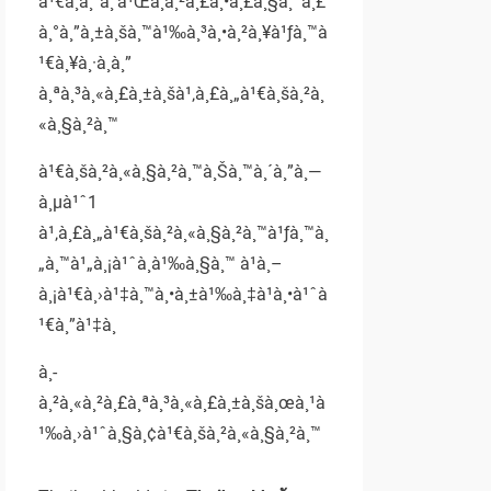
à¹€à¸à¸“à¸‘à¹Œà¸à¸²à¸£à¸•à¸£à¸§à¸ˆà¸£
à¸°à¸”à¸±à¸šà¸™à¹‰à¸³à¸•à¸²à¸¥à¹ƒà¸™à
¹€à¸¥à¸·à¸­à¸”
à¸ªà¸³à¸«à¸£à¸±à¸šà¹‚à¸£à¸„à¹€à¸šà¸²à¸
«à¸§à¸²à¸™
à¹€à¸šà¸²à¸«à¸§à¸²à¸™à¸Šà¸™à¸´à¸”à¸—
à¸µà¹ˆ1
à¹‚à¸£à¸„à¹€à¸šà¸²à¸«à¸§à¸²à¸™à¹ƒà¸™à¸
„à¸™à¹„à¸¡à¹ˆà¸­à¹‰à¸§à¸™ à¹à¸–
à¸¡à¹€à¸›à¹‡à¸™à¸•à¸±à¹‰à¸‡à¹à¸•à¹ˆà
¹€à¸”à¹‡à¸
à¸­
à¸²à¸«à¸²à¸£à¸ªà¸³à¸«à¸£à¸±à¸šà¸œà¸¹à
¹‰à¸›à¹ˆà¸§à¸¢à¹€à¸šà¸²à¸«à¸§à¸²à¸™