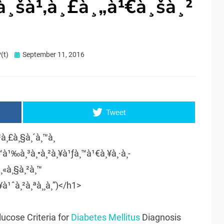
à¸šà¹‚à¸£à¸„à¹€à¸šà¸²
Posted
(t)
September 11, 2016
on
Tweet
¸²à¸£à¸§à¸´à¸™à¸
™à¹‰à¸³à¸•à¸²à¸¥à¹ƒà¸™à¹€à¸¥à¸·à¸­
à¸«à¸§à¸²à¸™
¥à¹ˆà¸²à¸ªà¸¸à¸”)</h1>
cose Criteria for
Diabetes Mellitus
Diagnosis