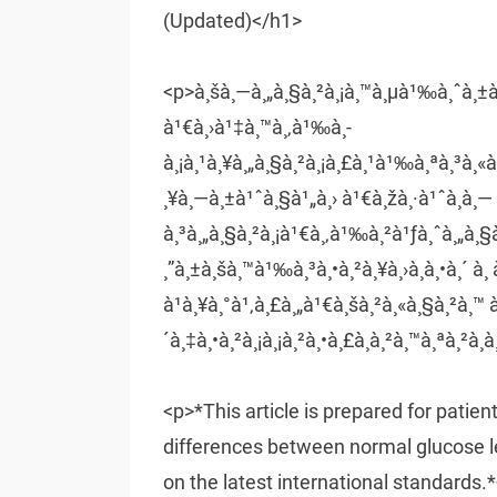
(Updated)</h1>
<p>à¸šà¸—à¸„à¸§à¸²à¸¡à¸™à¸µà¹‰à¸ˆà¸±à
à¹€à¸›à¹‡à¸™à¸‚à¹‰à¸­
à¸¡à¸¹à¸¥à¸„à¸§à¸²à¸¡à¸£à¸¹à¹‰à¸ªà¸³à¸«
¸¥à¸—à¸±à¹ˆà¸§à¹„à¸› à¹€à¸žà¸·à¹ˆà¸­à¸—
à¸³à¸„à¸§à¸²à¸¡à¹€à¸‚à¹‰à¸²à¹ƒà¸ˆà¸„à¸§à
¸”à¸±à¸šà¸™à¹‰à¸³à¸•à¸²à¸¥à¸›à¸à¸•à¸´ à¸
à¹à¸¥à¸°à¹‚à¸£à¸„à¹€à¸šà¸²à¸«à¸§à¸²à¸™ à
´à¸‡à¸•à¸²à¸¡à¸¡à¸²à¸•à¸£à¸à¸²à¸™à¸ªà¸²à¸
<p>*This article is prepared for patie
differences between normal glucose l
on the latest international standards.