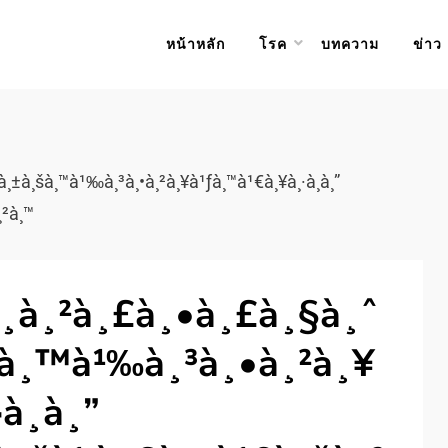
หน้าหลัก
โรค
บทความ
ข่าว
”à¸±à¸šà¸™à¹‰à¸³à¸•à¸²à¸¥à¹ƒà¸™à¹€à¸¥à¸·à¸­à¸”
¸²à¸™
à¸à¸²à¸£à¸•à¸£à¸§à¸ˆ
šà¸™à¹‰à¸³à¸•à¸²à¸¥
à¸­à¸”