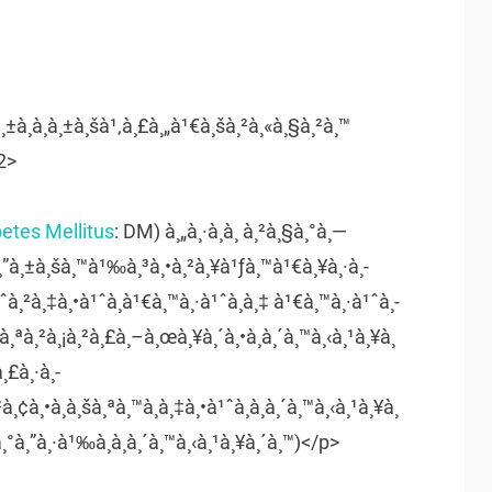
±à¸à¸à¸±à¸šà¹‚à¸£à¸„à¹€à¸šà¸²à¸«à¸§à¸²à¸™
2>
etes Mellitus
: DM) à¸„à¸·à¸­à¸ à¸²à¸§à¸°à¸—
à¸”à¸±à¸šà¸™à¹‰à¸³à¸•à¸²à¸¥à¹ƒà¸™à¹€à¸¥à¸·à¸­
à¹ˆà¸²à¸‡à¸•à¹ˆà¸­à¹€à¸™à¸·à¹ˆà¸­à¸‡ à¹€à¸™à¸·à¹ˆà¸­
ˆà¸ªà¸²à¸¡à¸²à¸£à¸–à¸œà¸¥à¸´à¸•à¸­à¸´à¸™à¸‹à¸¹à¸¥à¸
¸£à¸·à¸­
¢à¸•à¸­à¸šà¸ªà¸™à¸­à¸‡à¸•à¹ˆà¸­à¸­à¸´à¸™à¸‹à¸¹à¸¥à¸
¸°à¸”à¸·à¹‰à¸­à¸­à¸´à¸™à¸‹à¸¹à¸¥à¸´à¸™)</p>