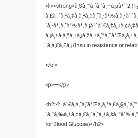
<li><strong>à¸Šà¸™à¸´à¸”à¸—à¸µà¹ˆ 2 (
à¸£à¹ˆà¸²à¸‡à¸à¸²à¸¢à¸”à¸·à¹‰à¸­à¸•à¹ˆà¸­
´à¸•à¹„à¸”à¹‰à¹„à¸¡à¹ˆà¹€à¸žà¸µà¸¢à¸‡à
à¸¡à¸±à¸à¸ªà¸±à¸¡à¸žà¸±à¸™à¸˜à¹Œà¸à¸±à
´à¸à¸£à¸£à¸¡ (Insulin resistance or relat
</ol>
<p>—</p>
<h2>2. à¹€à¸à¸“à¸‘à¹Œà¸à¸²à¸£à¸§à¸´à¸™
´à¸ˆà¸‰à¸±à¸¢à¸£à¸°à¸”à¸±à¸šà¸™à¹‰à¸³à¸
for Blood Glucose)</h2>