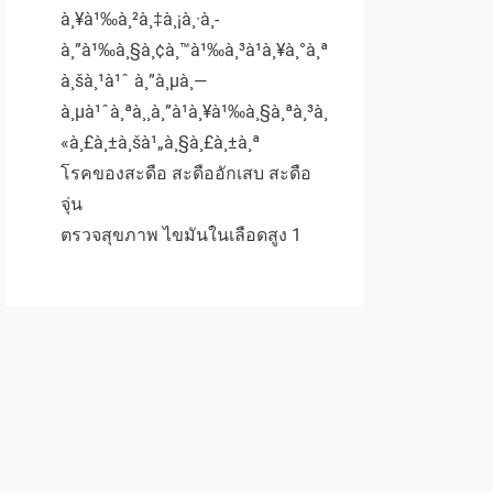
à¸¥à¹‰à¸²à¸‡à¸¡à¸·à¸­
à¸”à¹‰à¸§à¸¢à¸™à¹‰à¸³à¹à¸¥à¸°à¸ª
à¸šà¸¹à¹ˆ à¸”à¸µà¸—
à¸µà¹ˆà¸ªà¸¸à¸”à¹à¸¥à¹‰à¸§à¸ªà¸³à¸
«à¸£à¸±à¸šà¹„à¸§à¸£à¸±à¸ª
โรคของสะดือ สะดืออักเสบ สะดือ
จุ่น
ตรวจสุขภาพ ไขมันในเลือดสูง 1