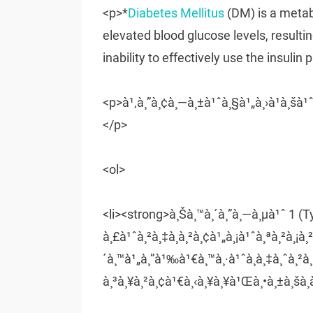
<p>*
Diabetes Mellitus
(DM) is a metabo
elevated blood glucose levels, resultin
inability to effectively use the insulin
<p>à¹‚à¸”à¸¢à¸—à¸±à¹ˆà¸§à¹„à¸›à¹à¸šà¹ˆà¸
</p>
<ol>
<li><strong>à¸Šà¸™à¸´à¸”à¸—à¸µà¹ˆ 1 (
à¸£à¹ˆà¸²à¸‡à¸à¸²à¸¢à¹„à¸¡à¹ˆà¸ªà¸²à¸¡à¸
´à¸™à¹„à¸”à¹‰à¹€à¸™à¸·à¹ˆà¸­à¸‡à¸ˆà¸²à¸
à¸³à¸¥à¸²à¸¢à¹€à¸‹à¸¥à¸¥à¹Œà¸•à¸±à¸šà¸­à