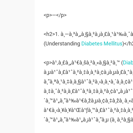
<p>—</p>
<h2>1. à¸—à¸³à¸„à¸§à¸²à¸¡à¸£à¸¹à¹‰à¸ˆà¸
(Understanding
Diabetes Mellitus
)</h
<p>à¹‚à¸£à¸„à¹€à¸šà¸²à¸«à¸§à¸²à¸™ (
Diab
à¸µà¹ˆà¸£à¹ˆà¸²à¸‡à¸à¸²à¸¢à¸¡à¸µà¸£à¸°
à¸”à¸ªà¸¹à¸‡à¸à¸§à¹ˆà¸²à¸›à¸à¸•à¸´à¸­à¸¢
à¸‡à¸ˆà¸²à¸à¸£à¹ˆà¸²à¸‡à¸à¸²à¸¢à¹„à¸¡à¹
´à¸™à¹„à¸”à¹‰à¹€à¸žà¸µà¸¢à¸‡à¸žà¸­ à¸«à
à¹€à¸‹à¸¥à¸¥à¹Œà¹ƒà¸™à¸£à¹ˆà¸²à¸‡à¸à¸²à¸
´à¸™à¹„à¸”à¹‰à¹„à¸¡à¹ˆà¸”à¸µ (à¸ à¸²à¸§à