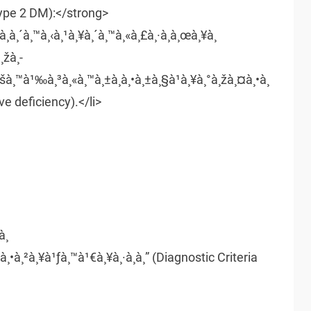
Type 2 DM):</strong>
à¸­à¸´à¸™à¸‹à¸¹à¸¥à¸´à¸™à¸«à¸£à¸·à¸­à¸œà¸¥à¸
¸žà¸­
¸šà¸™à¹‰à¸³à¸«à¸™à¸±à¸à¸•à¸±à¸§à¹à¸¥à¸°à¸žà¸¤à¸•à¸
ive deficiency).</li>
à¸
•à¸²à¸¥à¹ƒà¸™à¹€à¸¥à¸·à¸­à¸” (Diagnostic Criteria