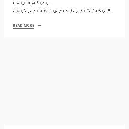
à¸‡à¸‚à¸­à¸‡à¹à¸žà¸—
à¸¢à¸ªà¸ à¸²à¹à¸¥à¸°à¸¡à¸²à¸•à¸£à¸à¸²à¸™à¸ªà¸²à¸à¸¥…
READ MORE