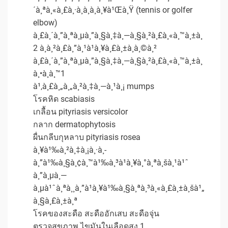
´à¸ªà¸«à¸£à¸·à¸­à¸à¸­à¸¥à¹Œà¸Ÿ (tennis or golfer
elbow)
à¸£à¸´à¸”à¸ªà¸µà¸”à¸§à¸‡à¸—à¸§à¸²à¸£à¸«à¸™à¸±à¸
2 à¸à¸²à¸£à¸”à¸¹à¹à¸¥à¸£à¸±à¸à¸©à¸²
à¸£à¸´à¸”à¸ªà¸µà¸”à¸§à¸‡à¸—à¸§à¸²à¸£à¸«à¸™à¸±à¸
à¸•à¸­à¸™1
à¹‚à¸£à¸„à¸„à¸²à¸‡à¸—à¸¹à¸¡ mumps
โรคหิด scabiasis
เกลื้อน pityriasis versicolor
กลาก dermatophytosis
ผื่นกลีบกุหลาบ pityriasis rosea
à¸¥à¹‰à¸²à¸‡à¸¡à¸·à¸­
à¸”à¹‰à¸§à¸¢à¸™à¹‰à¸³à¹à¸¥à¸°à¸ªà¸šà¸¹à¹ˆ
à¸”à¸µà¸—
à¸µà¹ˆà¸ªà¸¸à¸”à¹à¸¥à¹‰à¸§à¸ªà¸³à¸«à¸£à¸±à¸šà¹„
à¸§à¸£à¸±à¸ª
โรคของสะดือ สะดืออักเสบ สะดือจุ่น
ตรวจสุขภาพ ไขมันในเลือดสูง 1