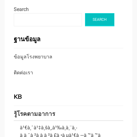
Search
SEARCH
ฐานข้อมูล
ข้อมูลโรงพยาบาล
ติดต่อเรา
KB
รู้โรคตามอาการ
à¹€à¸ˆà¹‡à¸šà¸‚à¹‰à¸­à¸¨à¸­
à¸à¸ˆà¸²à¸à¸à¸²à¸£à¸•à¸µà¹€à¸—à¸™à¸™à¸