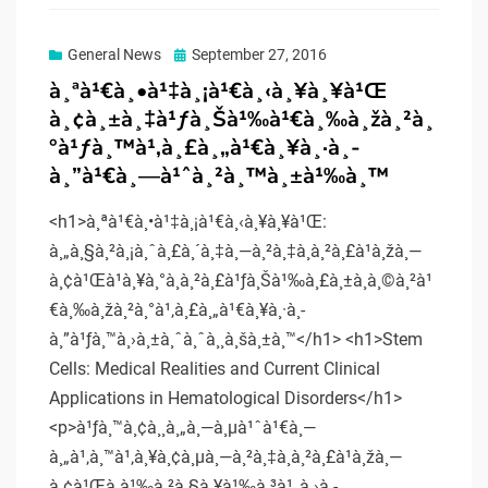
Posted
General News
September 27, 2016
on
à¸ªà¹€à¸•à¹‡à¸¡à¹€à¸‹à¸¥à¸¥à¹Œ
à¸¢à¸±à¸‡à¹ƒà¸Šà¹‰à¹€à¸‰à¸žà¸²à¸
°à¹ƒà¸™à¹‚à¸£à¸„à¹€à¸¥à¸·à¸­
à¸”à¹€à¸—à¹ˆà¸²à¸™à¸±à¹‰à¸™
<h1>à¸ªà¹€à¸•à¹‡à¸¡à¹€à¸‹à¸¥à¸¥à¹Œ:
à¸„à¸§à¸²à¸¡à¸ˆà¸£à¸´à¸‡à¸—à¸²à¸‡à¸à¸²à¸£à¹à¸žà¸—
à¸¢à¹Œà¹à¸¥à¸°à¸à¸²à¸£à¹ƒà¸Šà¹‰à¸£à¸±à¸à¸©à¸²à¹
€à¸‰à¸žà¸²à¸°à¹‚à¸£à¸„à¹€à¸¥à¸·à¸­
à¸”à¹ƒà¸™à¸›à¸±à¸ˆà¸ˆà¸¸à¸šà¸±à¸™</h1> <h1>Stem
Cells: Medical Realities and Current Clinical
Applications in Hematological Disorders</h1>
<p>à¹ƒà¸™à¸¢à¸¸à¸„à¸—à¸µà¹ˆà¹€à¸—
à¸„à¹‚à¸™à¹‚à¸¥à¸¢à¸µà¸—à¸²à¸‡à¸à¸²à¸£à¹à¸žà¸—
à¸¢à¹Œà¸à¹‰à¸²à¸§à¸¥à¹‰à¸³à¹„à¸›à¸­