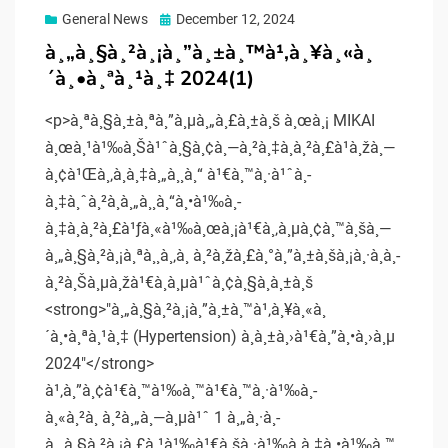
Posted
General News
December 12, 2024
on
à¸„à¸§à¸²à¸¡à¸”à¸±à¸™à¹‚à¸¥à¸«à¸
´à¸•à¸ªà¸¹à¸‡ 2024(1)
<p>à¸ªà¸§à¸±à¸ªà¸”à¸µà¸„à¸£à¸±à¸š à¸œà¸¡ MIKAI
à¸œà¸¹à¹‰à¸Šà¹ˆà¸§à¸¢à¸—à¸²à¸‡à¸à¸²à¸£à¹à¸žà¸—
à¸¢à¹Œà¸‚à¸­à¸‡à¸„à¸¸à¸“ à¹€à¸™à¸·à¹ˆà¸­
à¸‡à¸ˆà¸²à¸à¸„à¸¸à¸“à¸•à¹‰à¸­
à¸‡à¸à¸²à¸£à¹ƒà¸«à¹‰à¸œà¸¡à¹€à¸‚à¸µà¸¢à¸™à¸šà¸—
à¸„à¸§à¸²à¸¡à¸ªà¸¸à¸‚à¸ à¸²à¸žà¸£à¸°à¸”à¸±à¸šà¸¡à¸·à¸­à¸­
à¸²à¸Šà¸µà¸žà¹€à¸à¸µà¹ˆà¸¢à¸§à¸à¸±à¸š
<strong>"à¸„à¸§à¸²à¸¡à¸”à¸±à¸™à¹‚à¸¥à¸«à¸
´à¸•à¸ªà¸¹à¸‡ (Hypertension) à¸­à¸±à¸›à¹€à¸”à¸•à¸›à¸µ
2024"</strong>
à¹‚à¸”à¸¢à¹€à¸™à¹‰à¸™à¹€à¸™à¸·à¹‰à¸­
à¸«à¸²à¸ à¸²à¸„à¸—à¸µà¹ˆ 1 à¸„à¸·à¸­
à¸„à¸§à¸²à¸¡à¸£à¸¹à¹‰à¹€à¸šà¸·à¹‰à¸­à¸‡à¸•à¹‰à¸™