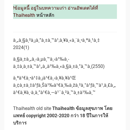
!ข้อมูลนี้ อยู่ในบทความเก่า อ่านอัพเดตได้ที่
Thaihealth
หน้าหลัก
à¸„à¸§à¸²à¸¡à¸”à¸±à¸™à¹‚à¸¥à¸«à¸´à¸•à¸ªà¸¹à¸‡
2024(1)
à¸§à¸±à¸„à¸‹à¸µà¸™à¸›à¹‰à¸­
à¸‡à¸à¸±à¸™à¹„à¸‚à¹‰à¸«à¸§à¸±à¸”à¸™à¸(2550)
à¸ªà¹€à¸•à¹‡à¸¡à¹€à¸‹à¸¥à¸¥à¹Œ
à¸¢à¸±à¸‡à¹ƒà¸Šà¹‰à¹€à¸‰à¸žà¸²à¸°à¹ƒà¸™à¹‚à¸£à¸„
à¹€à¸¥à¸·à¸­à¸”à¹€à¸—à¹ˆà¸²à¸™à¸±à¹‰à¸™
Thaihealth old site
Thaihealth ข้อมูลสุขภาพ โดย
แพทย์ copyright 2002-2020 กว่า 18 ปีในการให้
บริการ