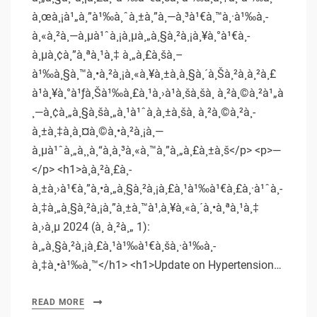
à¸œà¸¡à¹„à¸”à¹‰à¸ˆà¸±à¸”à¸—à¸³à¹€à¸™à¸·à¹‰à¸­
à¸«à¸²à¸—à¸µà¹ˆà¸¡à¸µà¸„à¸§à¸²à¸¡à¸¥à¸°à¹€à¸­
à¸µà¸¢à¸”à¸ªà¸¹à¸‡ à¸„à¸£à¸šà¸–
à¹‰à¸§à¸™à¸•à¸²à¸¡à¸«à¸¥à¸±à¸à¸§à¸´à¸Šà¸²à¸à¸²à¸£
à¹à¸¥à¸°à¹ƒà¸Šà¹‰à¸£à¸¹à¸›à¹à¸šà¸šà¸ à¸²à¸©à¸²à¹„à
¸—à¸¢à¸„à¸§à¸šà¸„à¸¹à¹ˆà¸à¸±à¸šà¸ à¸²à¸©à¸²à¸­
à¸±à¸‡à¸à¸¤à¸©à¸•à¸²à¸¡à¸—
à¸µà¹ˆà¸„à¸¸à¸“à¸à¸³à¸«à¸™à¸”à¸„à¸£à¸±à¸š</p> <p>—
</p> <h1>à¸à¸²à¸£à¸­
à¸±à¸›à¹€à¸”à¸•à¸„à¸§à¸²à¸¡à¸£à¸¹à¹‰à¹€à¸£à¸·à¹ˆà¸­
à¸‡à¸„à¸§à¸²à¸¡à¸”à¸±à¸™à¹‚à¸¥à¸«à¸´à¸•à¸ªà¸¹à¸‡
à¸›à¸µ 2024 (à¸ à¸²à¸„ 1):
à¸„à¸§à¸²à¸¡à¸£à¸¹à¹‰à¹€à¸šà¸·à¹‰à¸­
à¸‡à¸•à¹‰à¸™</h1> <h1>Update on Hypertension…
READ MORE