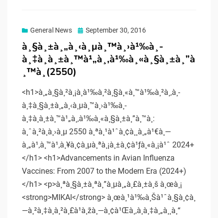
Posted
General News
September 30, 2016
on
à¸§à¸±à¸„à¸‹à¸µà¸™à¸›à¹‰à¸­
à¸‡à¸à¸±à¸™à¹„à¸‚à¹‰à¸«à¸§à¸±à¸”à
¸™à¸(2550)
<h1>à¸„à¸§à¸²à¸¡à¸à¹‰à¸²à¸§à¸«à¸™à¹‰à¸²à¸‚à¸­
à¸‡à¸§à¸±à¸„à¸‹à¸µà¸™à¸›à¹‰à¸­
à¸‡à¸à¸±à¸™à¹„à¸‚à¹‰à¸«à¸§à¸±à¸”à¸™à¸:
à¸ˆà¸²à¸à¸›à¸µ 2550 à¸ªà¸¹à¹ˆà¸¢à¸¸à¸„à¹€à¸—
à¸„à¹‚à¸™à¹‚à¸¥à¸¢à¸µà¸ªà¸¡à¸±à¸¢à¹ƒà¸«à¸¡à¹ˆ 2024+
</h1> <h1>Advancements in Avian Influenza
Vaccines: From 2007 to the Modern Era (2024+)
</h1> <p>à¸ªà¸§à¸±à¸ªà¸”à¸µà¸„à¸£à¸±à¸š à¸œà¸¡
<strong>MIKAI</strong> à¸œà¸¹à¹‰à¸Šà¹ˆà¸§à¸¢à¸
—à¸²à¸‡à¸à¸²à¸£à¹à¸žà¸—à¸¢à¹Œà¸‚à¸­à¸‡à¸„à¸¸à¸“