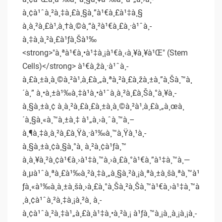
à¸¢à¹ˆà¸²à¸‡à¸£à¸§à¸”à¹€à¸£à¹‡à¸§
à¸à¸²à¸£à¹‚à¸†à¸©à¸“à¸²à¹€à¸£à¸·à¹ˆà¸­
à¸‡à¸à¸²à¸£à¹ƒà¸Šà¹‰
<strong>"à¸ªà¹€à¸•à¹‡à¸¡à¹€à¸‹à¸¥à¸¥à¹Œ" (Stem
Cells)</strong> à¹€à¸žà¸·à¹ˆà¸­
à¸£à¸±à¸à¸©à¸²à¹‚à¸£à¸„à¸ªà¸²à¸£à¸žà¸±à¸”à¸Šà¸™à¸
´à¸” à¸•à¸±à¹‰à¸‡à¹à¸•à¹ˆà¸à¸²à¸£à¸Šà¸°à¸¥à¸­
à¸§à¸±à¸¢ à¸à¸²à¸£à¸£à¸±à¸à¸©à¸²à¹‚à¸£à¸„à¸œà¸
´à¸§à¸«à¸™à¸±à¸‡ à¹„à¸›à¸ˆà¸™à¸–
à¸¶à¸‡à¸à¸²à¸£à¸Ÿà¸·à¹‰à¸™à¸Ÿà¸¹à¸­
à¸§à¸±à¸¢à¸§à¸°à¸ à¸²à¸¢à¹ƒà¸™
à¸à¸¥à¸²à¸¢à¹€à¸›à¹‡à¸™à¸›à¸£à¸°à¹€à¸”à¹‡à¸™à¸—
à¸µà¹ˆà¸ªà¸£à¹‰à¸²à¸‡à¸„à¸§à¸²à¸¡à¸ªà¸±à¸šà¸ªà¸™à¹
ƒà¸«à¹‰à¸à¸±à¸šà¸›à¸£à¸°à¸Šà¸²à¸Šà¸™à¹€à¸›à¹‡à¸™à
¸­à¸¢à¹ˆà¸²à¸‡à¸¡à¸²à¸ à¸­
à¸¢à¹ˆà¸²à¸‡à¹„à¸£à¸à¹‡à¸•à¸²à¸¡ à¹ƒà¸™à¸¡à¸¸à¸¡à¸¡à¸­