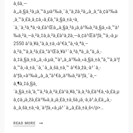
à¸šà¸—
à¸„à¸§à¸²à¸¡à¸™à¸µà¹‰à¸ˆà¸°à¸žà¸²à¸„à¸¸à¸“à¸¢à¹‰à
¸­à¸™à¸£à¸­à¸¢à¸›à¸£à¸°à¸§à¸±à¸•à¸
´à¸¨à¸²à¸ªà¸•à¸£à¹Œà¸„à¸§à¸²à¸¡à¸à¹‰à¸²à¸§à¸«à¸™à¹
‰à¸²à¸—à¸²à¸‡à¸à¸²à¸£à¹à¸žà¸—à¸¢à¹Œà¹ƒà¸™à¸›à¸µ
2550 à¹à¸¥à¸°à¸­à¸±à¸›à¹€à¸”à¸•à¸ªà¸–
à¸²à¸™à¸à¸²à¸£à¸“à¹Œà¸¥à¹ˆà¸²à¸ªà¸¸à¸”à¸‚à¸­
à¸‡à¸§à¸±à¸„à¸‹à¸µà¸™à¹„à¸‚à¹‰à¸«à¸§à¸±à¸”à¸™à¸à¹ƒ
à¸™à¸›à¸±à¸ˆà¸ˆà¸¸à¸šà¸±à¸™ à¹€à¸žà¸·à¹ˆà¸­
à¹ƒà¸«à¹‰à¸„à¸¸à¸“à¹€à¸‚à¹‰à¸²à¹ƒà¸ˆà¸–
à¸¶à¸‡à¸§à¸
´à¸§à¸±à¸’à¸™à¸²à¸à¸²à¸£à¹à¸¥à¸°à¸à¸²à¸£à¹€à¸•à¸£à¸µ
à¸¢à¸¡à¸žà¸£à¹‰à¸­à¸¡à¸£à¸±à¸šà¸¡à¸·à¸­à¹‚à¸£à¸„à¸­
à¸¸à¸šà¸±à¸•à¸´à¹ƒà¸«à¸¡à¹ˆà¸„à¸£à¸±à¸š</p>…
READ MORE