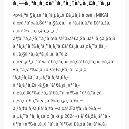
à¸—à¸³à¸­à¸¢à¹ˆà¸²à¸‡à¹„à¸£à¸”à¸µ
<p>à¸ªà¸§à¸±à¸ªà¸”à¸µà¸„à¸£à¸±à¸š à¸œà¸¡ MIKAI
à¸œà¸¹à¹‰à¸Šà¹ˆà¸§à¸¢à¸—à¸²à¸‡à¸à¸²à¸£à¹à¸žà¸—
à¸¢à¹Œà¸‚à¸­à¸‡à¸„à¸¸à¸“
à¹ƒà¸™à¸à¸²à¸™à¸°à¸œà¸¹à¹‰à¹€à¸Šà¸µà¹ˆà¸¢à¸§à¸Š
à¸²à¸à¸”à¹‰à¸²à¸™à¸à¸²à¸£à¹€à¸‚à¸µà¸¢à¸™à¸šà¸—
à¸„à¸§à¸²à¸¡à¸ªà¸¸à¸‚à¸ à¸²à¸ž
à¸œà¸¡à¹„à¸”à¹‰à¹€à¸£à¸µà¸¢à¸šà¹€à¸£à¸µà¸¢à¸‡à¹
€à¸™à¸·à¹‰à¸­à¸«à¸²à¹€à¸£à¸·à¹ˆà¸­à¸‡
"à¸à¸²à¸£à¸ˆà¸±à¸”à¸à¸²à¸£à¸­
à¸²à¸à¸²à¸£à¸›à¸§à¸”à¹€à¸¡à¸·à¹ˆà¸­
à¸¢à¸à¸¥à¹‰à¸²à¸¡à¹€à¸™à¸·à¹‰à¸­" à¹‚à¸”à¸¢à¸­
à¸±à¸›à¹€à¸”à¸•à¸‚à¹‰à¸­à¸¡à¸¹à¸¥à¸—
à¸²à¸‡à¸à¸²à¸£à¹à¸žà¸—à¸¢à¹Œà¹ƒà¸«à¹‰à¸—
à¸±à¸™à¸ªà¸¡à¸±à¸¢ (à¸›à¸µ 2024+) à¹€à¸žà¸·à¹ˆà¸­
à¹ƒà¸«à¹‰à¸„à¸¸à¸“à¹„à¸”à¹‰à¸£à¸±à¸šà¸‚à¹‰à¸­