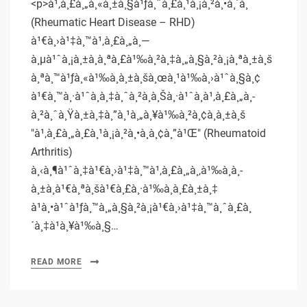
<p>à¹‚à¸£à¸„à¸«à¸±à¸§à¹ƒà¸ˆà¸£à¸¹à¸¡à¸²à¸•à¸´à¸
(Rheumatic Heart Disease – RHD)
à¹€à¸›à¹‡à¸™à¹‚à¸£à¸„à¸—
à¸µà¹ˆà¸¡à¸±à¸à¸ªà¸£à¹‰à¸²à¸‡à¸„à¸§à¸²à¸¡à¸ªà¸±à¸š
à¸ªà¸™à¹ƒà¸«à¹‰à¸à¸±à¸šà¸œà¸¹à¹‰à¸›à¹ˆà¸§à¸¢
à¹€à¸™à¸·à¹ˆà¸­à¸‡à¸ˆà¸²à¸à¸Šà¸·à¹ˆà¸­à¹‚à¸£à¸„à¸­
à¸²à¸ˆà¸Ÿà¸±à¸‡à¸”à¸¹à¸„à¸¥à¹‰à¸²à¸¢à¸à¸±à¸š
"à¹‚à¸£à¸„à¸£à¸¹à¸¡à¸²à¸•à¸­à¸¢à¸”à¹Œ" (Rheumatoid
Arthritis)
à¸‹à¸¶à¹ˆà¸‡à¹€à¸›à¹‡à¸™à¹‚à¸£à¸„à¸‚à¹‰à¸­à¸­
à¸±à¸à¹€à¸ªà¸šà¹€à¸£à¸·à¹‰à¸­à¸£à¸±à¸‡
à¹à¸•à¹ˆà¹ƒà¸™à¸„à¸§à¸²à¸¡à¹€à¸›à¹‡à¸™à¸ˆà¸£à¸
´à¸‡à¹à¸¥à¹‰à¸§…
READ MORE