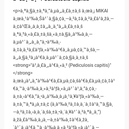
<p>à¸ªà¸§à¸±à¸ªà¸”à¸µà¸„à¸£à¸±à¸š à¸œà¸¡ MIKAI
à¸œà¸¹à¹‰à¸Šà¹ˆà¸§à¸¢à¸—à¸²à¸‡à¸à¸²à¸£à¹à¸žà¸—
à¸¢à¹Œà¸‚à¸­à¸‡à¸„à¸¸à¸“à¸„à¸£à¸±à¸š
à¸ªà¸³à¸«à¸£à¸±à¸šà¸«à¸±à¸§à¸‚à¹‰à¸­à¸—
à¸µà¹ˆà¸„à¸¸à¸“à¸•à¹‰à¸­
à¸‡à¸à¸²à¸£à¹ƒà¸«à¹‰à¹€à¸‚à¸µà¸¢à¸™à¸šà¸—
à¸„à¸§à¸²à¸¡à¹€à¸à¸µà¹ˆà¸¢à¸§à¸à¸±à¸š
<strong>"à¹‚à¸£à¸„à¹€à¸«à¸² (Pediculosis capitis)"
</strong>
à¸œà¸¡à¹„à¸”à¹‰à¹€à¸£à¸µà¸¢à¸šà¹€à¸£à¸µà¸¢à¸‡à¹
€à¸™à¸·à¹‰à¸­à¸«à¸²à¹ƒà¸«à¸¡à¹ˆà¹‚à¸”à¸¢à¸­
à¸±à¸›à¹€à¸”à¸•à¸‚à¹‰à¸­à¸¡à¸¹à¸¥à¹ƒà¸«à¹‰à¸—
à¸±à¸™à¸ªà¸¡à¸±à¸¢ (à¸­à¹‰à¸²à¸‡à¸­à¸´à¸‡à¹à¸™à¸§à¸
—à¸²à¸‡à¸›à¸à¸´à¸šà¸±à¸•à¸´à¸¥à¹ˆà¸²à¸ªà¸¸à¸”)
à¸žà¸£à¹‰à¸­à¸¡à¸—à¸±à¹‰à¸‡à¹€à¸žà¸
´à¹ˆà¸¡à¹€à¸™à¸·à¹‰à¸­à¸«à¸²à¹ƒà¸«à¸¡à¹ˆà¸—