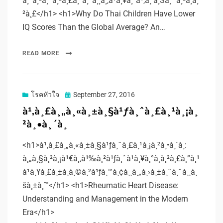
à¸ªà¸²à¸˜à¸²à¸£à¸“à¸ªà¸¸à¸‚à¹à¸¥à¸°à¹‚à¸ à¸Šà¸™à¸²à¸à¸
²à¸£</h1> <h1>Why Do Thai Children Have Lower
IQ Scores Than the Global Average? An…
READ MORE
Posted
โรคหัวใจ
September 27, 2016
on
à¹‚à¸£à¸„à¸«à¸±à¸§à¹ƒà¸ˆà¸£à¸¹à¸¡à¸
²à¸•à¸´à¸
<h1>à¹‚à¸£à¸„à¸«à¸±à¸§à¹ƒà¸ˆà¸£à¸¹à¸¡à¸²à¸•à¸´à¸:
à¸„à¸§à¸²à¸¡à¹€à¸‚à¹‰à¸²à¹ƒà¸ˆà¹à¸¥à¸°à¸à¸²à¸£à¸”à¸¹
à¹à¸¥à¸£à¸±à¸à¸©à¸²à¹ƒà¸™à¸¢à¸¸à¸„à¸›à¸±à¸ˆà¸ˆà¸¸à¸
šà¸±à¸™</h1> <h1>Rheumatic Heart Disease:
Understanding and Management in the Modern
Era</h1>