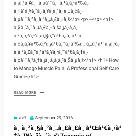
à¸¡à¸¹à¸¥à¸—à¸µà¹ˆà¸–à¸¹à¸à¸•à¹‰à¸­
à¸‡à¹à¸¥à¸°à¸›à¸¥à¸­à¸”à¸ à¸±à¸¢à¸—
à¸µà¹ˆà¸ªà¸¸à¸”à¸„à¸£à¸±à¸š</p> <p>—</p> <h1>
à¸§à¸´à¸˜à¸µà¸£à¸±à¸šà¸¡à¸·à¸­à¸­
à¸²à¸à¸²à¸£à¸›à¸§à¸”à¹€à¸¡à¸·à¹ˆà¸­
à¸¢à¸à¸¥à¹‰à¸²à¸¡à¹€à¸™à¸·à¹‰à¸­: à¸„à¸¹à¹ˆà¸¡à¸·à¸­
à¸à¸²à¸£à¸”à¸¹à¹à¸¥à¸•à¸™à¹€à¸­à¸‡à¸­
à¸¢à¹ˆà¸²à¸‡à¸¡à¸·à¸­à¸­à¸²à¸Šà¸µà¸ž</h1> <h1> How
to Manage Muscle Pain: A Professional Self-Care
Guide</h1>…
READ MORE
Posted
สตรี
September 29, 2016
on
à¸ à¸²à¸§à¸°à¸„à¸£à¸£à¸ à¹Œà¹€à¸›à¹
‡à¸™à¸žà¸´à¸© Toxemia of