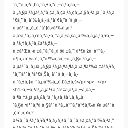
´à¸™à¸à¸²à¸£à¸ˆà¸±à¸”à¸—à¸³à¸šà¸—
à¸„à¸§à¸²à¸¡à¹‚à¸”à¸¢à¸‚à¸¢à¸²à¸¢à¸„à¸§à¸²à¸¡à¸ˆà¸²à¸à
¹€à¸™à¸·à¹‰à¸­à¸«à¸²à¹€à¸”à¸´à¸¡à¸—
à¸µà¹ˆà¸„à¸¸à¸“à¹ƒà¸«à¹‰à¸¡à¸²
à¸œà¸ªà¸¡à¸œà¸ªà¸²à¸™à¸à¸±à¸šà¸‚à¹‰à¸­à¸¡à¸¹à¸¥à¸—
à¸²à¸‡à¸à¸²à¸£à¹à¸žà¸—
à¸¢à¹Œà¸›à¸±à¸ˆà¸ˆà¸¸à¸šà¸±à¸™ à¹€à¸žà¸·à¹ˆà¸­
à¹ƒà¸«à¹‰à¹„à¸”à¹‰à¸šà¸—à¸„à¸§à¸²à¸¡à¸—
à¸µà¹ˆà¸¡à¸µà¸„à¸§à¸²à¸¡à¸¥à¸¶à¸à¸‹à¸¶à¹‰à¸‡à¹à¸¥à¸
°à¸™à¹ˆà¸²à¹€à¸Šà¸·à¹ˆà¸­à¸–à¸·à¸­
à¸”à¸±à¸‡à¸™à¸µà¹‰à¸„à¸£à¸±à¸š</p> <p>—</p>
<h1>à¸—à¸³à¹„à¸¡à¹€à¸”à¹‡à¸à¹„à¸—à¸¢à¸–
à¸¶à¸‡à¸¡à¸µà¸£à¸°à¸”à¸±à¸šà¹„à¸­à¸„à¸
´à¸§à¸•à¹ˆà¸³à¸à¸§à¹ˆà¸²à¸„à¹ˆà¸²à¹€à¸‰à¸¥à¸µà¹ˆà
¸¢à¹‚à¸¥à¸?
à¹€à¸ˆà¸²à¸°à¸¥à¸¶à¸à¸›à¸±à¸ˆà¸ˆà¸±à¸¢à¸”à¹‰à¸²à¸™