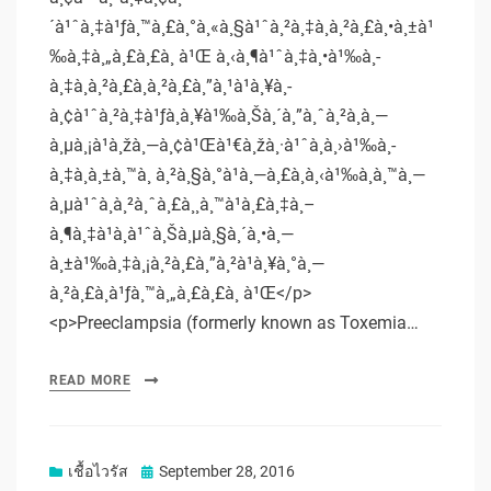
´à¹ˆà¸‡à¹ƒà¸™à¸£à¸°à¸«à¸§à¹ˆà¸²à¸‡à¸à¸²à¸£à¸•à¸±à¹
‰à¸‡à¸„à¸£à¸£à¸ à¹Œ à¸‹à¸¶à¹ˆà¸‡à¸•à¹‰à¸­
à¸‡à¸à¸²à¸£à¸à¸²à¸£à¸”à¸¹à¹à¸¥à¸­
à¸¢à¹ˆà¸²à¸‡à¹ƒà¸à¸¥à¹‰à¸Šà¸´à¸”à¸ˆà¸²à¸à¸—
à¸µà¸¡à¹à¸žà¸—à¸¢à¹Œà¹€à¸žà¸·à¹ˆà¸­à¸›à¹‰à¸­
à¸‡à¸à¸±à¸™à¸ à¸²à¸§à¸°à¹à¸—à¸£à¸à¸‹à¹‰à¸­à¸™à¸—
à¸µà¹ˆà¸­à¸²à¸ˆà¸£à¸¸à¸™à¹à¸£à¸‡à¸–
à¸¶à¸‡à¹à¸à¹ˆà¸Šà¸µà¸§à¸´à¸•à¸—
à¸±à¹‰à¸‡à¸¡à¸²à¸£à¸”à¸²à¹à¸¥à¸°à¸—
à¸²à¸£à¸à¹ƒà¸™à¸„à¸£à¸£à¸ à¹Œ</p>
<p>Preeclampsia (formerly known as Toxemia…
READ MORE
Posted
เชื้อไวรัส
September 28, 2016