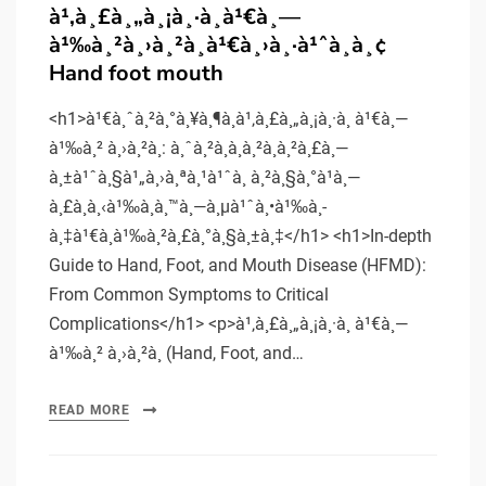
on
à¹‚à¸£à¸„à¸¡à¸·à¸­à¹€à¸—
à¹‰à¸²à¸›à¸²à¸à¹€à¸›à¸·à¹ˆà¸­à¸¢
Hand foot mouth
<h1>à¹€à¸ˆà¸²à¸°à¸¥à¸¶à¸à¹‚à¸£à¸„à¸¡à¸·à¸­ à¹€à¸—
à¹‰à¸² à¸›à¸²à¸: à¸ˆà¸²à¸à¸­à¸²à¸à¸²à¸£à¸—
à¸±à¹ˆà¸§à¹„à¸›à¸ªà¸¹à¹ˆà¸ à¸²à¸§à¸°à¹à¸—
à¸£à¸à¸‹à¹‰à¸­à¸™à¸—à¸µà¹ˆà¸•à¹‰à¸­
à¸‡à¹€à¸à¹‰à¸²à¸£à¸°à¸§à¸±à¸‡</h1> <h1>In-depth
Guide to Hand, Foot, and Mouth Disease (HFMD):
From Common Symptoms to Critical
Complications</h1> <p>à¹‚à¸£à¸„à¸¡à¸·à¸­ à¹€à¸—
à¹‰à¸² à¸›à¸²à¸ (Hand, Foot, and…
READ MORE