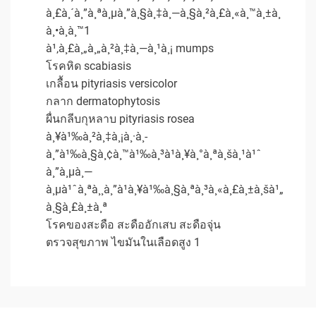
à¸£à¸´à¸”à¸ªà¸µà¸”à¸§à¸‡à¸—à¸§à¸²à¸£à¸«à¸™à¸±à¸
à¸•à¸­à¸™1
à¹‚à¸£à¸„à¸„à¸²à¸‡à¸—à¸¹à¸¡ mumps
โรคหิด scabiasis
เกลื้อน pityriasis versicolor
กลาก dermatophytosis
ผื่นกลีบกุหลาบ pityriasis rosea
à¸¥à¹‰à¸²à¸‡à¸¡à¸·à¸­
à¸”à¹‰à¸§à¸¢à¸™à¹‰à¸³à¹à¸¥à¸°à¸ªà¸šà¸¹à¹ˆ
à¸”à¸µà¸—
à¸µà¹ˆà¸ªà¸¸à¸”à¹à¸¥à¹‰à¸§à¸ªà¸³à¸«à¸£à¸±à¸šà¹„
à¸§à¸£à¸±à¸ª
โรคของสะดือ สะดืออักเสบ สะดือจุ่น
ตรวจสุขภาพ ไขมันในเลือดสูง 1