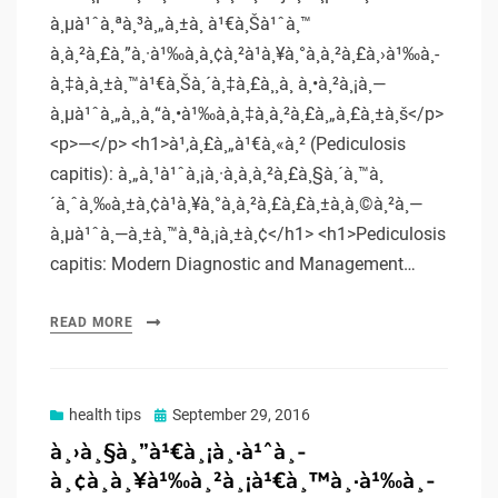
à¸µà¹ˆà¸ªà¸³à¸„à¸±à¸ à¹€à¸Šà¹ˆà¸™
à¸à¸²à¸£à¸”à¸·à¹‰à¸­à¸¢à¸²à¹à¸¥à¸°à¸à¸²à¸£à¸›à¹‰à¸­
à¸‡à¸à¸±à¸™à¹€à¸Šà¸´à¸‡à¸£à¸¸à¸ à¸•à¸²à¸¡à¸—
à¸µà¹ˆà¸„à¸¸à¸“à¸•à¹‰à¸­à¸‡à¸à¸²à¸£à¸„à¸£à¸±à¸š</p>
<p>—</p> <h1>à¹‚à¸£à¸„à¹€à¸«à¸² (Pediculosis
capitis): à¸„à¸¹à¹ˆà¸¡à¸·à¸­à¸à¸²à¸£à¸§à¸´à¸™à¸
´à¸ˆà¸‰à¸±à¸¢à¹à¸¥à¸°à¸à¸²à¸£à¸£à¸±à¸à¸©à¸²à¸—
à¸µà¹ˆà¸—à¸±à¸™à¸ªà¸¡à¸±à¸¢</h1> <h1>Pediculosis
capitis: Modern Diagnostic and Management…
READ MORE
Posted
health tips
September 29, 2016
on
à¸›à¸§à¸”à¹€à¸¡à¸·à¹ˆà¸­
à¸¢à¸à¸¥à¹‰à¸²à¸¡à¹€à¸™à¸·à¹‰à¸­