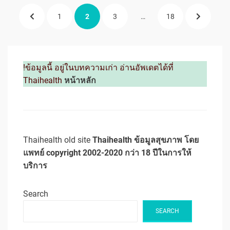
Posts
PREVIOUS
PAGE
PAGE
PAGE
PAGE
NEXT
1
2
3
…
18
pagination
PAGE
PAGE
!ข้อมูลนี้ อยู่ในบทความเก่า อ่านอัพเดตได้ที่
Thaihealth
หน้าหลัก
Thaihealth old site
Thaihealth ข้อมูลสุขภาพ โดย
แพทย์ copyright 2002-2020 กว่า 18 ปีในการให้
บริการ
Search
SEARCH