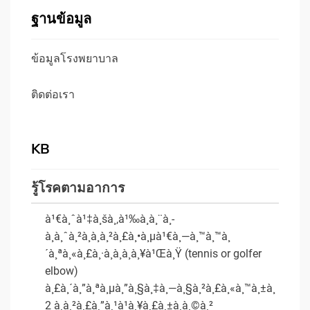
ฐานข้อมูล
ข้อมูลโรงพยาบาล
ติดต่อเรา
KB
รู้โรคตามอาการ
à¹€à¸ˆà¹‡à¸šà¸‚à¹‰à¸­à¸¨à¸­
à¸à¸ˆà¸²à¸à¸à¸²à¸£à¸•à¸µà¹€à¸—à¸™à¸™à¸
´à¸ªà¸«à¸£à¸·à¸­à¸à¸­à¸¥à¹Œà¸Ÿ (tennis or golfer
elbow)
à¸£à¸´à¸”à¸ªà¸µà¸”à¸§à¸‡à¸—à¸§à¸²à¸£à¸«à¸™à¸±à¸
2 à¸à¸²à¸£à¸”à¸¹à¹à¸¥à¸£à¸±à¸à¸©à¸²