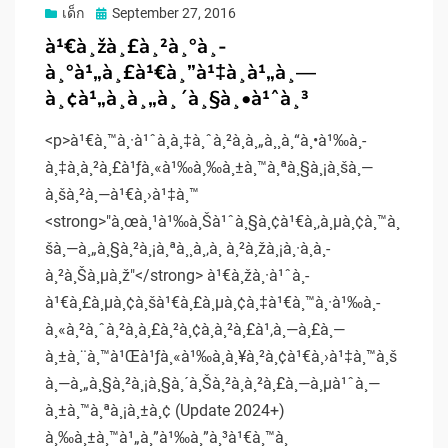
Posted
เด็ก
September 27, 2016
on
à¹€à¸žà¸£à¸²à¸°à¸­
à¸°à¹„à¸£à¹€à¸”à¹‡à¸à¹„à¸—
à¸¢à¹„à¸­à¸„à¸´à¸§à¸•à¹ˆà¸³
<p>à¹€à¸™à¸·à¹ˆà¸­à¸‡à¸ˆà¸²à¸à¸„à¸¸à¸“à¸•à¹‰à¸­
à¸‡à¸à¸²à¸£à¹ƒà¸«à¹‰à¸‰à¸±à¸™à¸ªà¸§à¸¡à¸šà¸—
à¸šà¸²à¸—à¹€à¸›à¹‡à¸™
<strong>"à¸œà¸¹à¹‰à¸Šà¹ˆà¸§à¸¢à¹€à¸‚à¸µà¸¢à¸™à¸
šà¸—à¸„à¸§à¸²à¸¡à¸ªà¸¸à¸‚à¸ à¸²à¸žà¸¡à¸·à¸­à¸­
à¸²à¸Šà¸µà¸ž"</strong> à¹€à¸žà¸·à¹ˆà¸­
à¹€à¸£à¸µà¸¢à¸šà¹€à¸£à¸µà¸¢à¸‡à¹€à¸™à¸·à¹‰à¸­
à¸«à¸²à¸ˆà¸²à¸à¸£à¸²à¸¢à¸à¸²à¸£à¹‚à¸—à¸£à¸—
à¸±à¸¨à¸™à¹Œà¹ƒà¸«à¹‰à¸à¸¥à¸²à¸¢à¹€à¸›à¹‡à¸™à¸š
à¸—à¸„à¸§à¸²à¸¡à¸§à¸´à¸Šà¸²à¸à¸²à¸£à¸—à¸µà¹ˆà¸—
à¸±à¸™à¸ªà¸¡à¸±à¸¢ (Update 2024+)
à¸‰à¸±à¸™à¹„à¸”à¹‰à¸”à¸³à¹€à¸™à¸