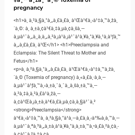
pregnancy
<h1>à¸ à¸²à¸§à¸°à¸„à¸£à¸£à¸ à¹Œà¹€à¸›à¹‡à¸™à¸žà¸
´à¸©: à¸ à¸±à¸¢à¹€à¸‡à¸µà¸¢à¸šà¸—
à¸µà¹ˆà¸„à¸¸à¸à¸„à¸²à¸¡à¹à¸¡à¹ˆà¹à¸¥à¸°à¸¥à¸¹à¸à¹ƒà¸™
à¸„à¸£à¸£à¸ à¹Œ</h1> <h1>Preeclampsia and
Eclampsia: The Silent Threat to Mother and
Fetus</h1>
<p>à¸ à¸²à¸§à¸°à¸„à¸£à¸£à¸ à¹Œà¹€à¸›à¹‡à¸™à¸žà¸
´à¸© (Toxemia of pregnancy) à¸«à¸£à¸·à¸­à¸—
à¸µà¹ˆà¹ƒà¸™à¸›à¸±à¸ˆà¸ˆà¸¸à¸šà¸±à¸™à¸—
à¸²à¸‡à¸à¸²à¸£à¹à¸žà¸—
à¸¢à¹Œà¸¡à¸±à¸à¹€à¸£à¸µà¸¢à¸à¸§à¹ˆà¸²
<strong>Preeclampsia</strong>
à¹€à¸›à¹‡à¸™à¸ à¸²à¸§à¸°à¹à¸—à¸£à¸à¸‹à¹‰à¸­à¸™à¸—
à¸µà¹ˆà¸ªà¸³à¸„à¸±à¸à¹à¸¥à¸°à¸­à¸±à¸™à¸•à¸£à¸²à¸¢à¸­
à¸¢à¹ˆà¸²à¸‡à¸¢à¸